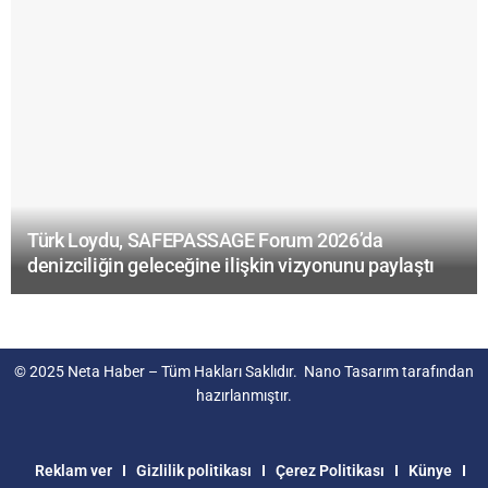
Türk Loydu, SAFEPASSAGE Forum 2026’da
denizciliğin geleceğine ilişkin vizyonunu paylaştı
© 2025
Neta Haber
– Tüm Hakları Saklıdır.
Nano Tasarım
tarafından
hazırlanmıştır.
Reklam ver
Gizlilik politikası
Çerez Politikası
Künye