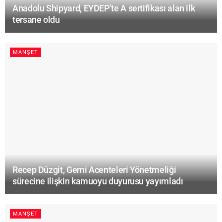
Anadolu Shipyard, EYDEP’te A sertifikası alan ilk
tersane oldu
MANŞET
Recep Düzgit, Gemi Acenteleri Yönetmeliği
sürecine ilişkin kamuoyu duyurusu yayımladı
MANŞET