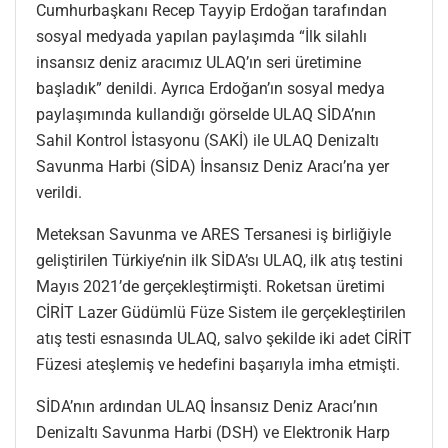
Cumhurbaşkanı Recep Tayyip Erdoğan tarafından
sosyal medyada yapılan paylaşımda “İlk silahlı
insansız deniz aracımız ULAQ’ın seri üretimine
başladık” denildi. Ayrıca Erdoğan’ın sosyal medya
paylaşımında kullandığı görselde ULAQ SİDA’nın
Sahil Kontrol İstasyonu (SAKİ) ile ULAQ Denizaltı
Savunma Harbi (SİDA) İnsansız Deniz Aracı’na yer
verildi.
Meteksan Savunma ve ARES Tersanesi iş birliğiyle
geliştirilen Türkiye’nin ilk SİDA’sı ULAQ, ilk atış testini
Mayıs 2021’de gerçekleştirmişti. Roketsan üretimi
CİRİT Lazer Güdümlü Füze Sistem ile gerçekleştirilen
atış testi esnasında ULAQ, salvo şekilde iki adet CİRİT
Füzesi ateşlemiş ve hedefini başarıyla imha etmişti.
SİDA’nın ardından ULAQ İnsansız Deniz Aracı’nın
Denizaltı Savunma Harbi (DSH) ve Elektronik Harp