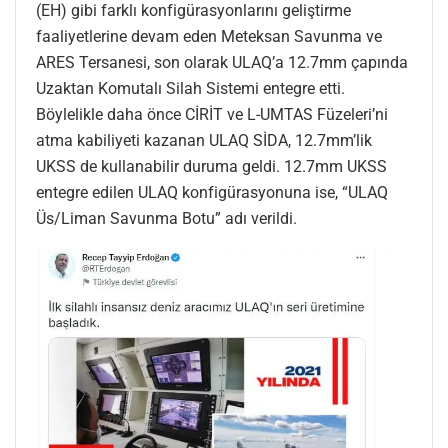
(EH) gibi farklı konfigürasyonlarını geliştirme
faaliyetlerine devam eden Meteksan Savunma ve
ARES Tersanesi, son olarak ULAQ’a 12.7mm çapında
Uzaktan Komutalı Silah Sistemi entegre etti.
Böylelikle daha önce CİRİT ve L-UMTAS Füzeleri’ni
atma kabiliyeti kazanan ULAQ SİDA, 12.7mm’lik
UKSS de kullanabilir duruma geldi. 12.7mm UKSS
entegre edilen ULAQ konfigürasyonuna ise, “ULAQ
Üs/Liman Savunma Botu” adı verildi.