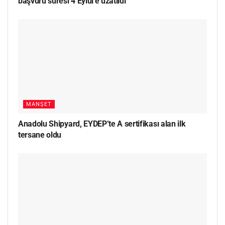
başvuru süresi 4 Eylül’e uzatıldı
MANŞET
Anadolu Shipyard, EYDEP’te A sertifikası alan ilk
tersane oldu