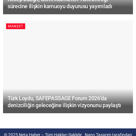
sürecine ilişkin kamuoyu duyurusu yayımladı
MANŞET
Türk Loydu, SAFEPASSAGE Forum 2026’da
denizciliğin geleceğine ilişkin vizyonunu paylaştı
© 2025
Neta Haber
– Tüm Hakları Saklıdır.
Nano Tasarım
tarafından