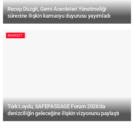
Recep Düzgit, Gemi Acenteleri Yönetmeliği
sürecine ilişkin kamuoyu duyurusu yayımladı
MANŞET
Türk Loydu, SAFEPASSAGE Forum 2026’da
denizciliğin geleceğine ilişkin vizyonunu paylaştı