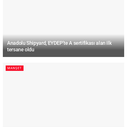
Anadolu Shipyard, EYDEP’te A sertifikası alan ilk
tersane oldu
MANŞET