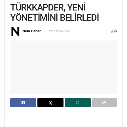
TÜRKKAPDER, YENİ
YÖNETİMİNİ BELİRLEDİ
A
Neta Haber
22 Ekim 2021
A