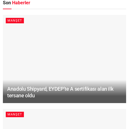
Son
Haberler
MANŞET
Anadolu Shipyard, EYDEP’te A sertifikası alan ilk
tersane oldu
MANŞET