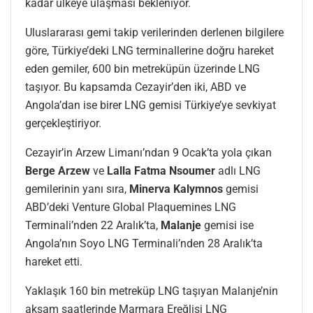
kadar ülkeye ulaşması bekleniyor.
Uluslararası gemi takip verilerinden derlenen bilgilere
göre, Türkiye’deki LNG terminallerine doğru hareket
eden gemiler, 600 bin metreküpün üzerinde LNG
taşıyor. Bu kapsamda Cezayir’den iki, ABD ve
Angola’dan ise birer LNG gemisi Türkiye’ye sevkiyat
gerçekleştiriyor.
Cezayir’in Arzew Limanı’ndan 9 Ocak’ta yola çıkan
Berge Arzew
ve
Lalla Fatma Nsoumer
adlı LNG
gemilerinin yanı sıra,
Minerva Kalymnos
gemisi
ABD’deki Venture Global Plaquemines LNG
Terminali’nden 22 Aralık’ta,
Malanje
gemisi ise
Angola’nın Soyo LNG Terminali’nden 28 Aralık’ta
hareket etti.
Yaklaşık 160 bin metreküp LNG taşıyan Malanje’nin
akşam saatlerinde Marmara Ereğlisi LNG