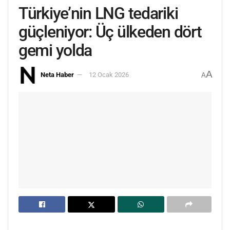
Türkiye’nin LNG tedariki
güçleniyor: Üç ülkeden dört
gemi yolda
A
Neta Haber
12 Ocak 2026
A