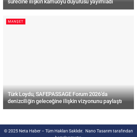
sürecine ilişkin kamuoyu duyurusu yayımladı
MANŞET
Türk Loydu, SAFEPASSAGE Forum 2026’da
denizciliğin geleceğine ilişkin vizyonunu paylaştı
© 2025
Neta Haber
– Tüm Hakları Saklıdır.
Nano Tasarım
tarafından