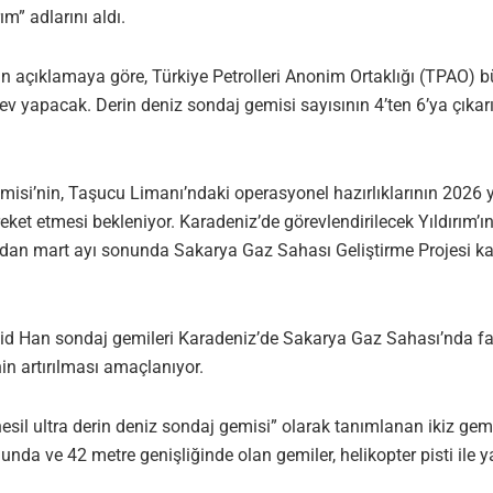
m” adlarını aldı.
n açıklamaya göre, Türkiye Petrolleri Anonim Ortaklığı (TPAO) b
ev yapacak. Derin deniz sondaj gemisi sayısının 4’ten 6’ya çıkarılm
isi’nin, Taşucu Limanı’ndaki operasyonel hazırlıklarının 2026
reket etmesi bekleniyor. Karadeniz’de görevlendirilecek Yıldırım’ı
rdından mart ayı sonunda Sakarya Gaz Sahası Geliştirme Projes
d Han sondaj gemileri Karadeniz’de Sakarya Gaz Sahası’nda faaliy
in artırılması amaçlanıyor.
nesil ultra derin deniz sondaj gemisi” olarak tanımlanan ikiz ge
unda ve 42 metre genişliğinde olan gemiler, helikopter pisti ile