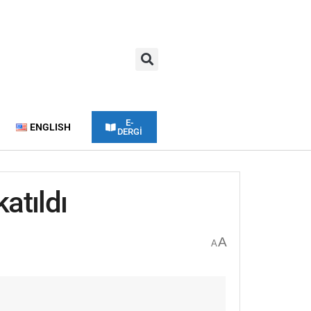
E-
ENGLISH
DERGİ
atıldı
A
A