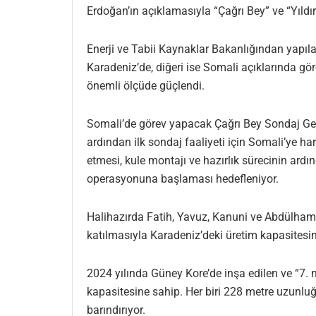
Erdoğan’ın açıklamasıyla “Çağrı Bey” ve “Yıldırı
Enerji ve Tabii Kaynaklar Bakanlığından yapıla
Karadeniz’de, diğeri ise Somali açıklarında gör
önemli ölçüde güçlendi.
Somali’de görev yapacak Çağrı Bey Sondaj Gem
ardından ilk sondaj faaliyeti için Somali’ye ha
etmesi, kule montajı ve hazırlık sürecinin a
operasyonuna başlaması hedefleniyor.
Halihazırda Fatih, Yavuz, Kanuni ve Abdülhami
katılmasıyla Karadeniz’deki üretim kapasitesin
2024 yılında Güney Kore’de inşa edilen ve “7. 
kapasitesine sahip. Her biri 228 metre uzunluğ
barındırıyor.