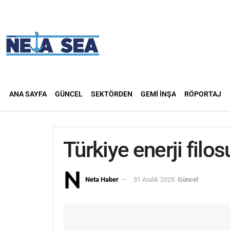
ANA SAYFA
GÜNCEL
SEKTÖRDEN
GEMI İNŞA
RÖPORTAJ
Türkiye enerji filos
Neta Haber
31 Aralık 2025
Güncel