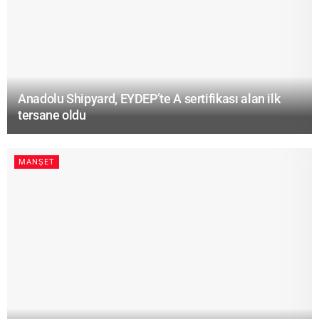
Anadolu Shipyard, EYDEP’te A sertifikası alan ilk
tersane oldu
MANŞET