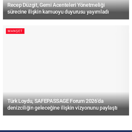
Recep Düzgit, Gemi Acenteleri Yönetmeliği
sürecine ilişkin kamuoyu duyurusu yayımladı
MANŞET
Türk Loydu, SAFEPASSAGE Forum 2026’da
denizciliğin geleceğine ilişkin vizyonunu paylaştı