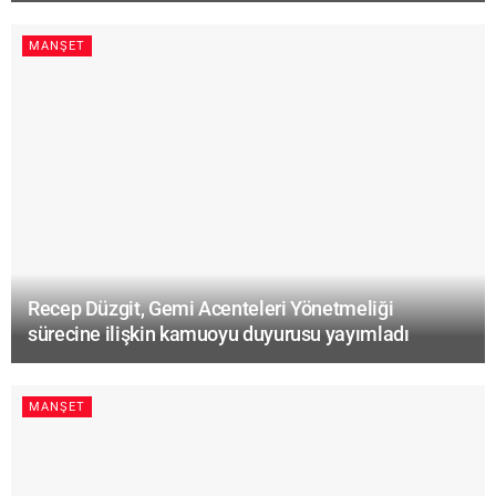
MANŞET
Recep Düzgit, Gemi Acenteleri Yönetmeliği
sürecine ilişkin kamuoyu duyurusu yayımladı
MANŞET