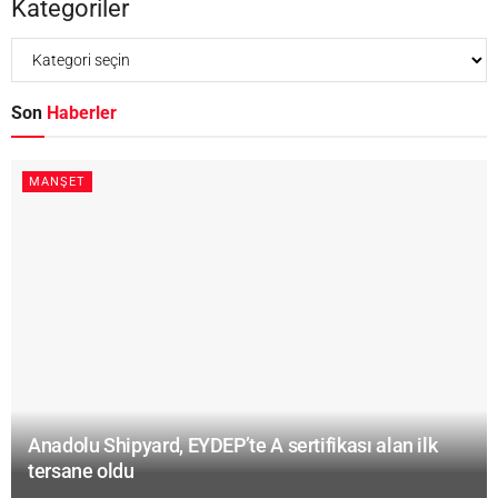
Kategoriler
Son
Haberler
MANŞET
Anadolu Shipyard, EYDEP’te A sertifikası alan ilk
tersane oldu