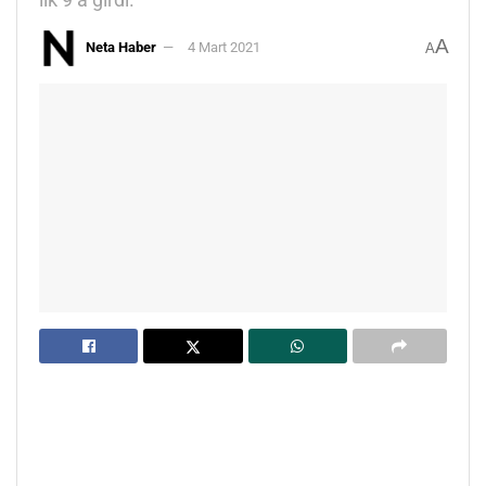
A
Neta Haber
4 Mart 2021
A