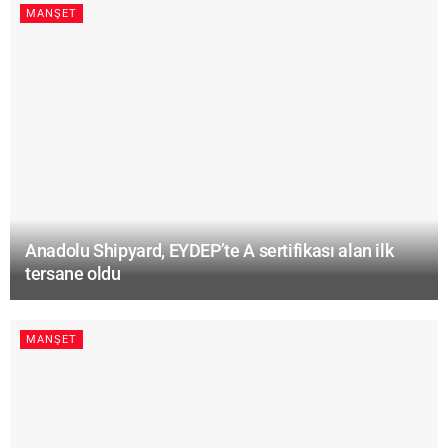
MANŞET
Anadolu Shipyard, EYDEP’te A sertifikası alan ilk
tersane oldu
MANŞET