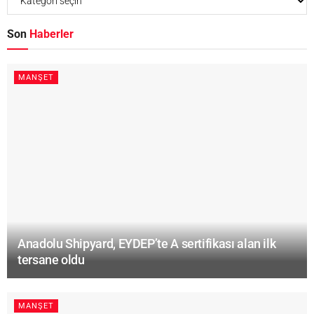
Son
Haberler
MANŞET
Anadolu Shipyard, EYDEP’te A sertifikası alan ilk
tersane oldu
MANŞET