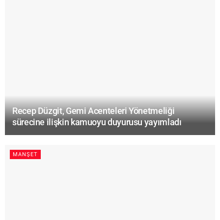
Recep Düzgit, Gemi Acenteleri Yönetmeliği
sürecine ilişkin kamuoyu duyurusu yayımladı
MANŞET