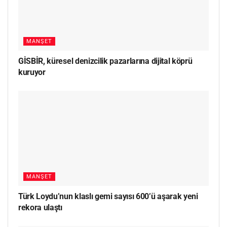
MANŞET
GİSBİR, küresel denizcilik pazarlarına dijital köprü
kuruyor
MANŞET
Türk Loydu’nun klaslı gemi sayısı 600’ü aşarak yeni
rekora ulaştı