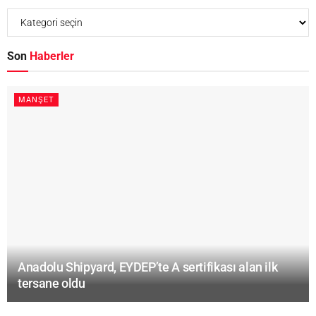
Son
Haberler
MANŞET
Anadolu Shipyard, EYDEP’te A sertifikası alan ilk
tersane oldu