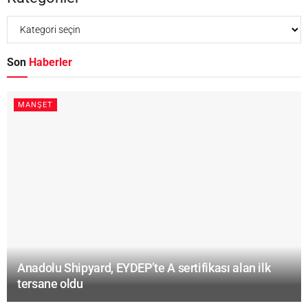
Son
Haberler
MANŞET
Anadolu Shipyard, EYDEP’te A sertifikası alan ilk
tersane oldu