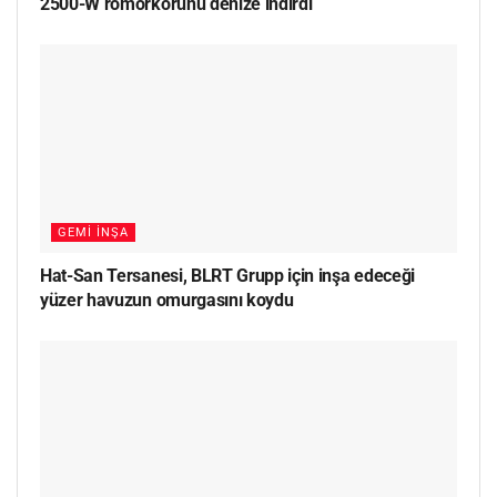
2500-W römorkörünü denize indirdi
GEMI İNŞA
Hat-San Tersanesi, BLRT Grupp için inşa edeceği
yüzer havuzun omurgasını koydu