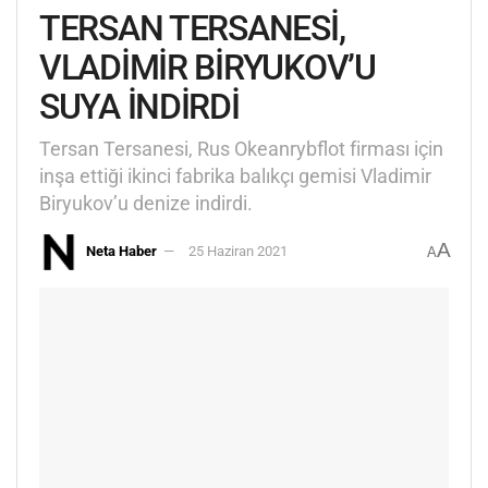
TERSAN TERSANESİ,
VLADİMİR BİRYUKOV’U
SUYA İNDİRDİ
Tersan Tersanesi, Rus Okeanrybflot firması için
inşa ettiği ikinci fabrika balıkçı gemisi Vladimir
Biryukov’u denize indirdi.
A
Neta Haber
25 Haziran 2021
A