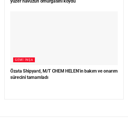
yüzer havuzun omurgasını koydu
GEMI İNŞA
Özata Shipyard, M/T CHEM HELEN’in bakım ve onarım
sürecini tamamladı