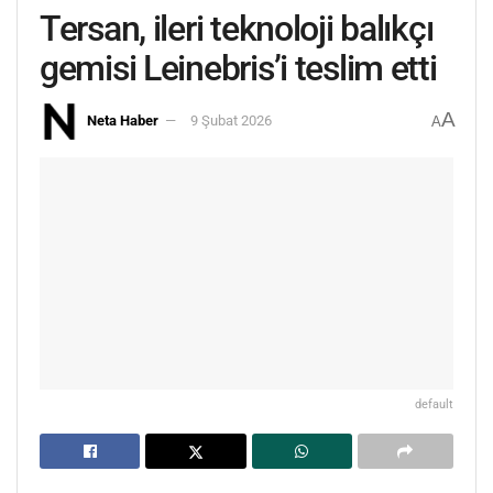
Tersan, ileri teknoloji balıkçı
gemisi Leinebris’i teslim etti
A
Neta Haber
9 Şubat 2026
A
default