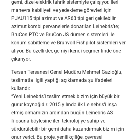
gemi, dizel-elektrik tahrik sistemiyle çalışıyor. İleri
manevra kabiliyeti ve yedekleme görevleri için
PUAU115 tipi azimut ve AR63 tipi geri çekilebilir
azimut kombi pervanelerle donatılan Leinebris’te;
BruCon PTC ve BruCon JS dümen sistemleri ile
konum sabitleme ve Brunvoll Fishpilot sistemleri yer
alıyor. Bu özellikler, gemiyi kendi segmentinde öne
çıkarıyor.
Tersan Tersanesi Genel Müdürü Mehmet Gazioğlu,
teslimatla ilgili yaptığı açıklamada şu ifadeleri
kullandı:
“Yeni Leinebris’i teslim etmek bizim için büyük bir
gurur kaynağıdır. 2015 yılında ilk Leinebris’i inşa
etmiş olmamızın ardından bugün Leinebris AS
filosuna böylesine ileri teknolojiye sahip ve
sürdürülebilir bir gemi daha kazandırmak bizim için
onur verici. Bu proje, yenilikçiliğe, çevresel