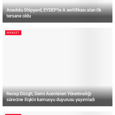
Anadolu Shipyard, EYDEP’te A sertifikası alan ilk
tersane oldu
MANŞET
Recep Düzgit, Gemi Acenteleri Yönetmeliği
sürecine ilişkin kamuoyu duyurusu yayımladı