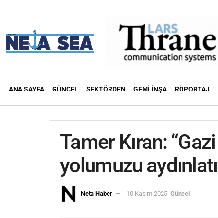
ANA SAYFA
GÜNCEL
SEKTÖRDEN
GEMI İNŞA
RÖPORTAJ
Tamer Kıran: “Gazi
yolumuzu aydınlatı
Neta Haber
10 Kasım 2025
Güncel