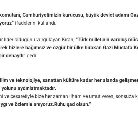
şkomutanı, Cumhuriyetimizin kurucusu, büyük devlet adamı Gaz
iyoruz
”
ifadelerini kullandı.
 bir lider olduğunu vurgulayan Kıran
, “
Türk milletinin varoluş müca
erek bizlere bağımsız ve özgür bir ülke bırakan Gazi Mustafa 
bir dehaydı
”
dedi.
bilim ve teknolojiye, sanattan kültüre kadar her alanda gelişmem
n yolunu aydınlatmaktadır.
azmi ve cesaretiyle bize her zaman ilham ve umut veren, sonsu
ygı ve özlemle anıyoruz.
Ruhu şad olsun.
”