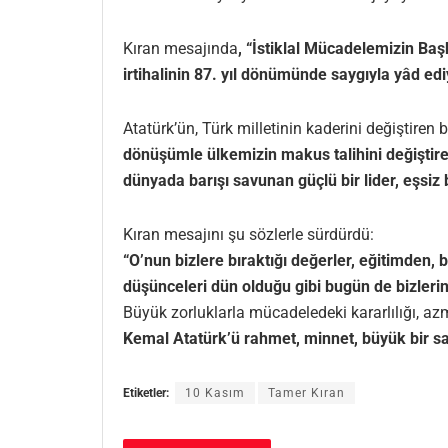
Kıran mesajında
, “
İstiklal Mücadelemizin Ba
irtihalinin 87. yıl dönümünde saygıyla yâd ed
Atatürk’ün, Türk milletinin kaderini değiştiren
dönüşümle ülkemizin makus talihini değiştir
dünyada barışı savunan güçlü bir lider, eşsiz 
Kıran mesajını şu sözlerle sürdürdü:
“
O’nun bizlere bıraktığı değerler, eğitimden, 
düşünceleri dün olduğu gibi bugün de bizleri
Büyük zorluklarla mücadeledeki kararlılığı, 
Kemal Atatürk’ü rahmet, minnet, büyük bir sa
Etiketler:
10 Kasım
Tamer Kıran