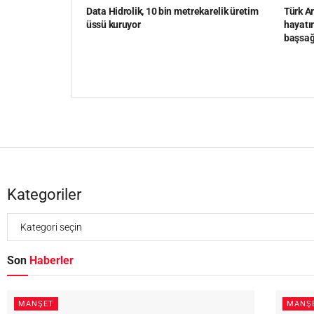
Data Hidrolik, 10 bin metrekarelik üretim
Türk Ar
üssü kuruyor
hayatın
başsağ
Kategoriler
Son
Haberler
MANŞET
MANŞ