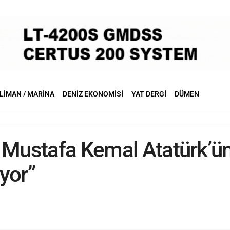
LIMAN / MARINA
DENIZ EKONOMISI
YAT DERGI
DÜMEN
 Mustafa Kemal Atatürk’ün 
yor”