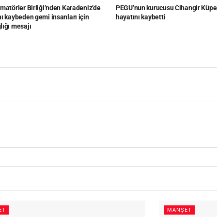
matörler Birliği’nden Karadeniz’de
PEGU’nun kurucusu Cihangir Küpe
ı kaybeden gemi insanları için
hayatını kaybetti
lığı mesajı
ET
MANŞET