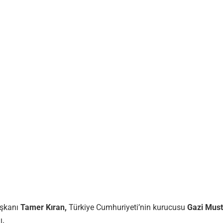
aşkanı
Tamer Kıran
,
Türkiye Cumhuriyeti’nin kurucusu
Gazi Must
ı.