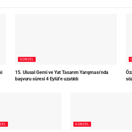
GÜNCEL
ni
15. Ulusal Gemi ve Yat Tasarım Yarışması’nda
Öz
başvuru süresi 4 Eylül’e uzatıldı
sö
CEL
GÜNCEL