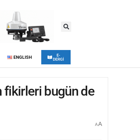
E-
ENGLISH
DERGİ
fikirleri bugün de
A
A