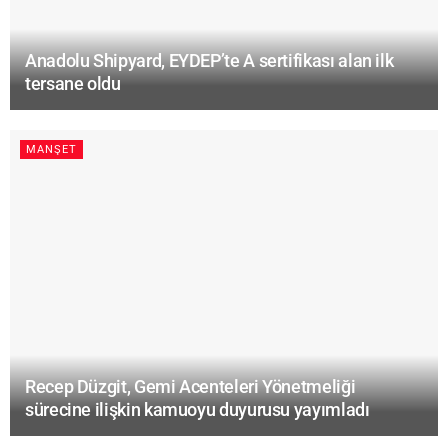
Anadolu Shipyard, EYDEP’te A sertifikası alan ilk
tersane oldu
MANŞET
Recep Düzgit, Gemi Acenteleri Yönetmeliği
sürecine ilişkin kamuoyu duyurusu yayımladı