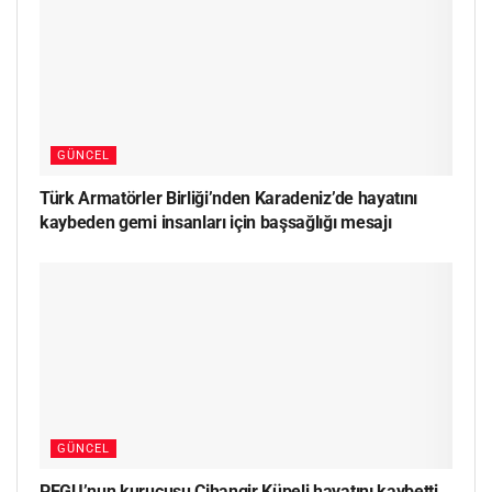
GÜNCEL
Türk Armatörler Birliği’nden Karadeniz’de hayatını
kaybeden gemi insanları için başsağlığı mesajı
GÜNCEL
PEGU’nun kurucusu Cihangir Küpeli hayatını kaybetti