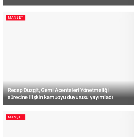
MANŞET
Recep Düzgit, Gemi Acenteleri Yönetmeliği
sürecine ilişkin kamuoyu duyurusu yayımladı
MANŞET