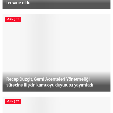
tersane oldu
MANŞET
Recep Düzgit, Gemi Acenteleri Yönetmeliği
sürecine ilişkin kamuoyu duyurusu yayımladı
MANŞET