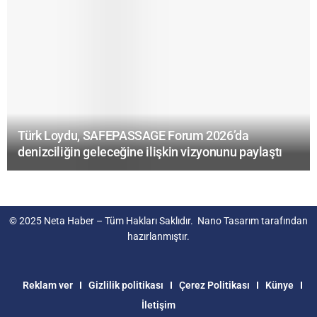
Türk Loydu, SAFEPASSAGE Forum 2026’da
denizciliğin geleceğine ilişkin vizyonunu paylaştı
© 2025
Neta Haber
– Tüm Hakları Saklıdır.
Nano Tasarım
tarafından
hazırlanmıştır.
Reklam ver
Gizlilik politikası
Çerez Politikası
Künye
İletişim