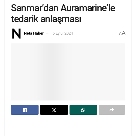
Sanmar’dan Auramarine’le
tedarik anlaşması
A
Neta Haber
5 Eylül 2024
A