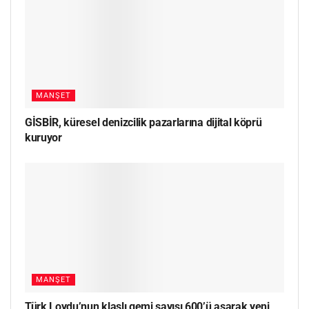
MANŞET
GİSBİR, küresel denizcilik pazarlarına dijital köprü
kuruyor
MANŞET
Türk Loydu’nun klaslı gemi sayısı 600’ü aşarak yeni