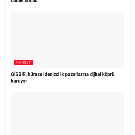
ödülle döndü
MANŞET
GİSBİR, küresel denizcilik pazarlarına dijital köprü
kuruyor