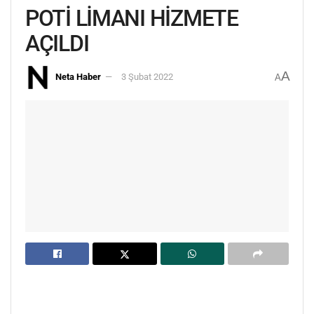
POTİ LİMANI HİZMETE
AÇILDI
A
Neta Haber
3 Şubat 2022
A