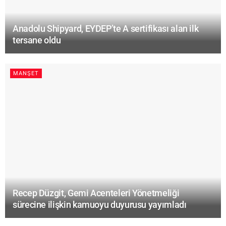
Anadolu Shipyard, EYDEP’te A sertifikası alan ilk
tersane oldu
MANŞET
Recep Düzgit, Gemi Acenteleri Yönetmeliği
sürecine ilişkin kamuoyu duyurusu yayımladı