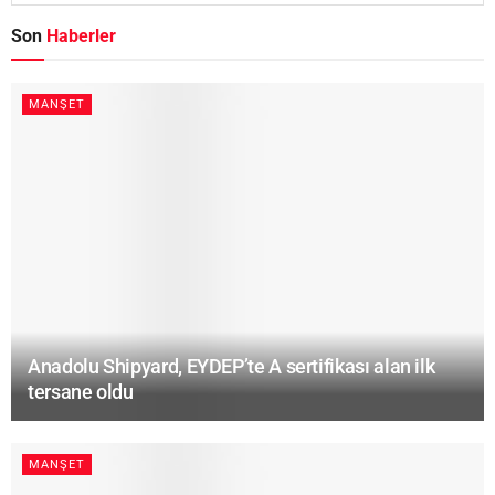
Son
Haberler
MANŞET
Anadolu Shipyard, EYDEP’te A sertifikası alan ilk
tersane oldu
MANŞET