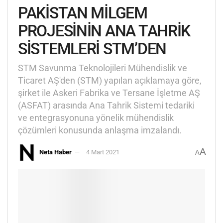
PAKİSTAN MİLGEM
PROJESİNİN ANA TAHRİK
SİSTEMLERİ STM’DEN
STM Savunma Teknolojileri Mühendislik ve
Ticaret AŞ'den (STM) yapılan açıklamaya göre,
şirket ile Askeri Fabrika ve Tersane İşletme AŞ
(ASFAT) arasında Ana Tahrik Sistemi tedariki
ve entegrasyonuna yönelik mühendislik
çözümleri konusunda anlaşma imzalandı.
A
Neta Haber
4 Mart 2021
A