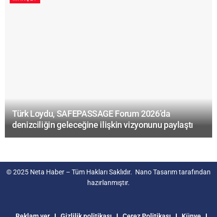
Türk Loydu, SAFEPASSAGE Forum 2026’da
denizciliğin geleceğine ilişkin vizyonunu paylaştı
© 2025
Neta Haber
– Tüm Hakları Saklıdır.
Nano Tasarım
tarafından
hazırlanmıştır.
Reklam ver
Gizlilik politikası
Çerez Politikası
Künye