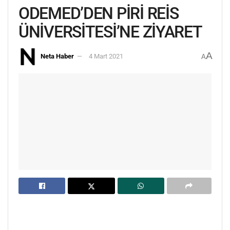
ODEMED’DEN PİRİ REİS
ÜNİVERSİTESİ’NE ZİYARET
A
Neta Haber
4 Mart 2021
A