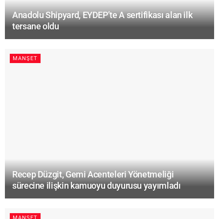
Anadolu Shipyard, EYDEP’te A sertifikası alan ilk
tersane oldu
MANŞET
Recep Düzgit, Gemi Acenteleri Yönetmeliği
sürecine ilişkin kamuoyu duyurusu yayımladı
MANŞET