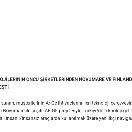
OLOJİLERİNİN ÖNCÜ ŞİRKETLERİNDEN NOVUMARE VE FİNLAND
EŞTİ
sunan, müşterilerinin Ar-Ge ihtiyaçlarını ileri teknoloji çerçevesi
en Novumare ile çeşitli AR-GE projeleriyle Türkiye’de teknoloji ge
itli insanlı/insansız araçlarda kullanılmak üzere yenilikçi navig