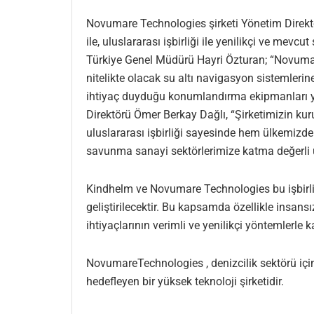
Novumare Technologies şirketi Yönetim Direktö
ile, uluslararası işbirliği ile yenilikçi ve me
Türkiye Genel Müdürü Hayri Özturan; “Novumare
nitelikte olacak su altı navigasyon sistemlerine
ihtiyaç duyduğu konumlandırma ekipmanları yer
Direktörü Ömer Berkay Dağlı, “Şirketimizin ku
uluslararası işbirliği sayesinde hem ülkemizd
savunma sanayi sektörlerimize katma değerli ürü
Kindhelm ve Novumare Technologies bu işbirliği
geliştirilecektir. Bu kapsamda özellikle insa
ihtiyaçlarının verimli ve yenilikçi yöntemlerl
NovumareTechnologies , denizcilik sektörü için
hedefleyen bir yüksek teknoloji şirketidir.