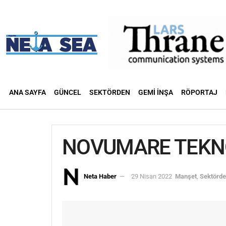
ANA SAYFA
GÜNCEL
SEKTÖRDEN
GEMI İNŞA
RÖPORTAJ
NOVUMARE TEKNO
Neta Haber
29 Nisan 2022
Manşet
,
Sektörd