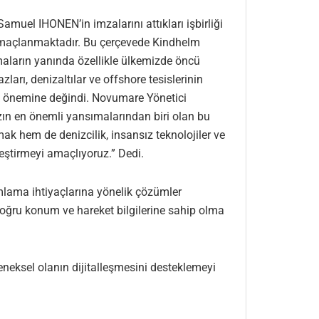
muel IHONEN’in imzalarını attıkları işbirliği
si amaçlanmaktadır. Bu çerçevede Kindhelm
maların yanında özellikle ülkemizde öncü
ları, denizaltılar ve offshore tesislerinin
ik önemine değindi. Novumare Yönetici
zın en önemli yansımalarından biri olan bu
 hem de denizcilik, insansız teknolojiler ve
leştirmeyi amaçlıyoruz.” Dedi.
umlama ihtiyaçlarına yönelik çözümler
doğru konum ve hareket bilgilerine sahip olma
eneksel olanın dijitalleşmesini desteklemeyi