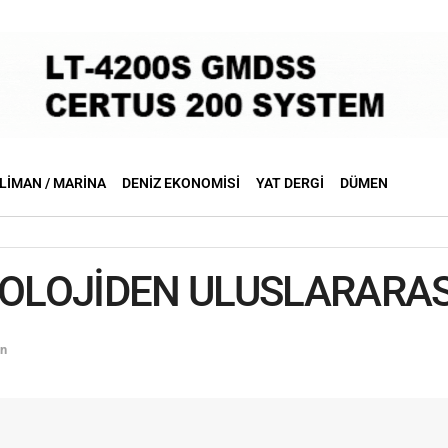
LIMAN / MARINA
DENIZ EKONOMISI
YAT DERGI
DÜMEN
LOJİDEN ULUSLARARASI 
en