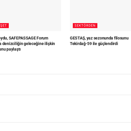
ŞET
SEKTÖRDEN
Loydu, SAFEPASSAGE Forum
GESTAŞ, yaz sezonunda filosunu
 denizciliğin geleceğine ilişkin
Tekirdağ-59 ile güçlendirdi
unu paylaştı