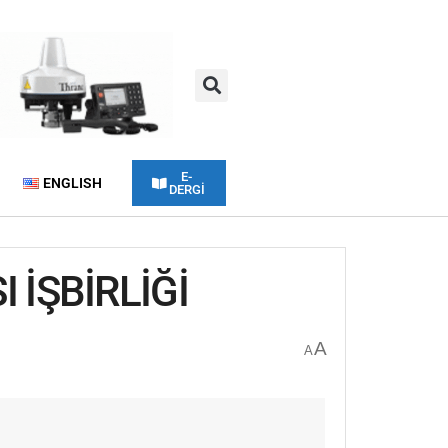
E-
ENGLISH
DERGİ
İŞBİRLİĞİ
A
A