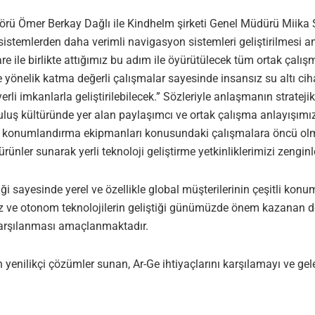
rü Ömer Berkay Dağlı ile Kindhelm şirketi Genel Müdürü Miika Sa
vcut sistemlerden daha verimli navigasyon sistemleri geliştirilme
 ile birlikte attığımız bu adım ile öyürütülecek tüm ortak çalış
 yönelik katma değerli çalışmalar sayesinde insansız su altı cihaz
li imkanlarla geliştirilebilecek.” Sözleriyle anlaşmanın stratej
ruluş kültüründe yer alan paylaşımcı ve ortak çalışma anlayışımı
e konumlandırma ekipmanları konusundaki çalışmalara öncü olmak
nler sunarak yerli teknoloji geliştirme yetkinliklerimizi zengin
 sayesinde yerel ve özellikle global müşterilerinin çeşitli kon
nsız ve otonom teknolojilerin geliştiği günümüzde önem kazanan 
e karşılanması amaçlanmaktadır.
 yenilikçi çözümler sunan, Ar-Ge ihtiyaçlarını karşılamayı ve gel