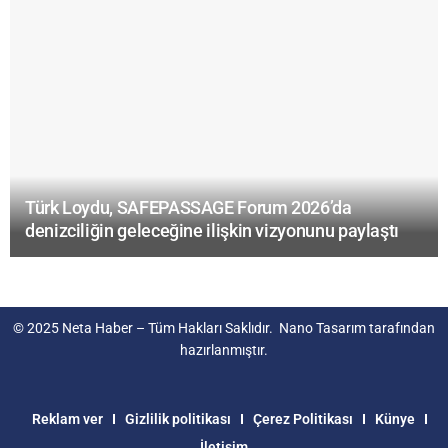
Türk Loydu, SAFEPASSAGE Forum 2026’da
denizciliğin geleceğine ilişkin vizyonunu paylaştı
© 2025
Neta Haber
– Tüm Hakları Saklıdır.
Nano Tasarım
tarafından
hazırlanmıştır.
Reklam ver
Gizlilik politikası
Çerez Politikası
Künye
İletişim