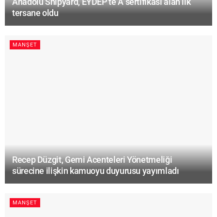
Anadolu Shipyard, EYDEP’te A sertifikası alan ilk
tersane oldu
MANŞET
Recep Düzgit, Gemi Acenteleri Yönetmeliği
sürecine ilişkin kamuoyu duyurusu yayımladı
MANŞET