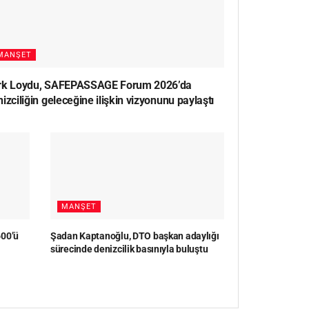
MANŞET
rk Loydu, SAFEPASSAGE Forum 2026’da
izciliğin geleceğine ilişkin vizyonunu paylaştı
MANŞET
600’ü
Şadan Kaptanoğlu, DTO başkan adaylığı
sürecinde denizcilik basınıyla buluştu