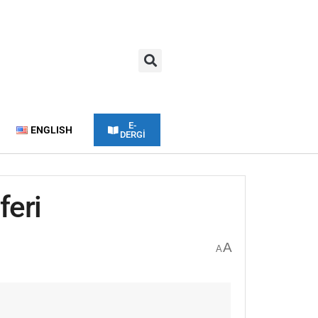
E-
ENGLISH
DERGİ
feri
A
A