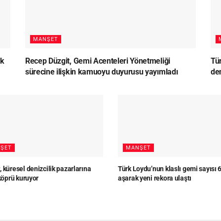
MANŞET
lk
Recep Düzgit, Gemi Acenteleri Yönetmeliği
Tü
sürecine ilişkin kamuoyu duyurusu yayımladı
den
ŞET
MANŞET
 küresel denizcilik pazarlarına
Türk Loydu’nun klaslı gemi sayısı 
 köprü kuruyor
aşarak yeni rekora ulaştı