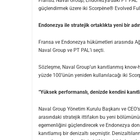
Fransız Naval Group, Endonezya’daki PT PAL 
güçlendirmek üzere iki Scorpène® Evolved Full L
Endonezya ile stratejik ortaklıkta yeni bir ad
Fransa ve Endonezya hükümetleri arasında Ağu
Naval Group ve PT PAL’i seçti.
Sözleşme, Naval Group’un kanıtlanmış know-ho
yüzde 100’ünün yeniden kullanılacağı iki Scorpè
“Yüksek performanslı, denizde kendini kanıtla
Naval Group Yönetim Kurulu Başkanı ve CEO’su 
arasındaki stratejik ittifakın bu yeni bölümü
egemenliğini güçlendirecek ve Endonezya dona
kanıtlamış bir denizaltı seçmiştir. Denizaltıla