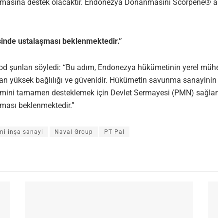
zırlamasına destek olacaktır. Endonezya Donanmasını Scorpène®
sinde ustalaşması beklenmektedir.”
 şunları söyledi: “Bu adım, Endonezya hükümetinin yerel mühend
e olan yüksek bağlılığı ve güvenidir. Hükümetin savunma sanayini
üretimini tamamen desteklemek için Devlet Sermayesi (PMN) sağl
şması beklenmektedir.”
mi inşa sanayi
Naval Group
PT Pal