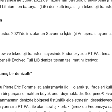
Tersanesi ile Şubat 2022’de imzalanan Stratejik Ortaklık Anl
ithium-Ion bataryalı (LiB) denizaltı inşası için teknoloji transf
ım
stos 2021’de imzalanan Savunma İşbirliği Anlaşması uyarınca En
w ve teknoloji transferi sayesinde Endonezya’da PT PAL tersane
ne® Evolved Full LiB denizaltısının teslimatını içeriyor.
mış bir denizaltı”
Pierre Éric Pommellet, anlaşmayla ilgili, olarak şu ifadeleri k
nün bir parçası olmaktan büyük onur duymaktadır. Scorpène® Evol
nmasının denizde bölgesel üstünlük elde etmesini destekleyece
rın yanı sıra PT PAL ile olan stratejik ortaklığımız da Endonezya