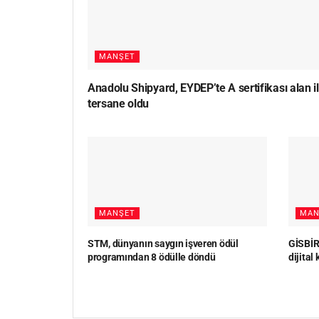
MANŞET
Anadolu Shipyard, EYDEP’te A sertifikası alan i
tersane oldu
MANŞET
MAN
STM, dünyanın saygın işveren ödül
GİSBİR,
programından 8 ödülle döndü
dijital