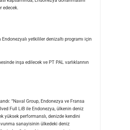
aşması kapsamında, Endonezya donanmasını
er edecek.
donezyalı yetkililer denizaltı programı için
sinde inşa edilecek ve PT PAL varlıklarının
ullandı: “Naval Group, Endonezya ve Fransa
ved Full LiB ile Endonezya, ülkenin deniz
k yüksek performanslı, denizde kendini
 savunma sanayisinin ülkedeki deniz