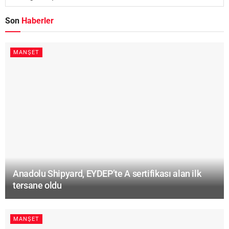
Son
Haberler
MANŞET
Anadolu Shipyard, EYDEP’te A sertifikası alan ilk
tersane oldu
MANŞET