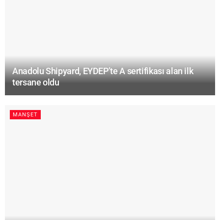
Anadolu Shipyard, EYDEP’te A sertifikası alan ilk
tersane oldu
MANŞET