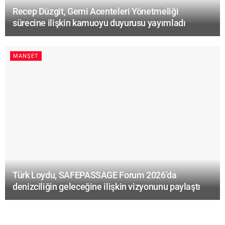
Recep Düzgit, Gemi Acenteleri Yönetmeliği
sürecine ilişkin kamuoyu duyurusu yayımladı
MANŞET
Türk Loydu, SAFEPASSAGE Forum 2026’da
denizciliğin geleceğine ilişkin vizyonunu paylaştı