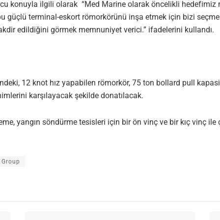
u konuyla ilgili olarak “Med Marine olarak öncelikli hedefimiz 
bu güçlü terminal-eskort römorkörünü inşa etmek için bizi seçm
akdir edildiğini görmek memnuniyet verici.” ifadelerini kullandı.
ndeki, 12 knot hız yapabilen römorkör, 75 ton bollard pull kapa
nimlerini karşılayacak şekilde donatılacak.
e, yangın söndürme tesisleri için bir ön vinç ve bir kıç vinç ile 
 Group