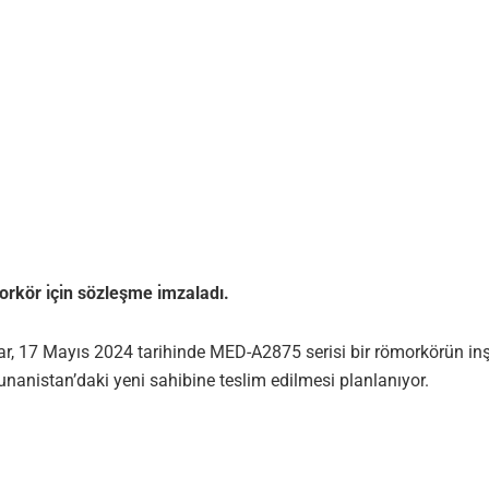
kör ı̇çı̇n sözleşme ı̇mzaladı.
 17 Mayıs 2024 tarihinde MED-A2875 serisi bir römorkörün inşas
nanistan’daki yeni sahibine teslim edilmesi planlanıyor.