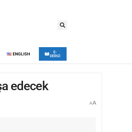
E-
ENGLISH
DERGİ
nşa edecek
A
A