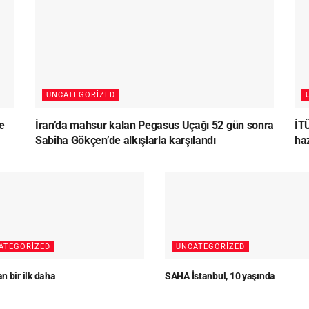
UNCATEGORIZED
e
İran’da mahsur kalan Pegasus Uçağı 52 gün sonra
İT
Sabiha Gökçen’de alkışlarla karşılandı
haz
ATEGORIZED
UNCATEGORIZED
n bir ilk daha
SAHA İstanbul, 10 yaşında