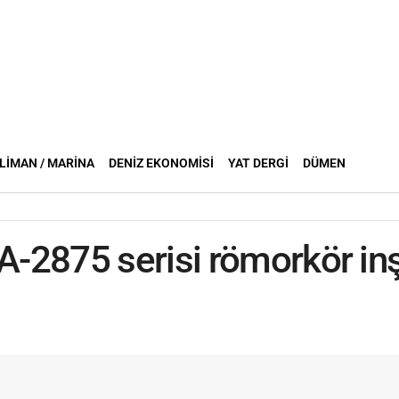
LIMAN / MARINA
DENIZ EKONOMISI
YAT DERGI
DÜMEN
-2875 serisi römorkör i