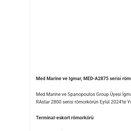
Med Marine ve Igmar, MED-A2875 serı̇sı̇ römor
Med Marine ve Spanopoulos Group Üyesi İgmar,
RAstar 2800 serisi römorkörün Eylül 2024’te Yu
Terminal-eskort römorkörü