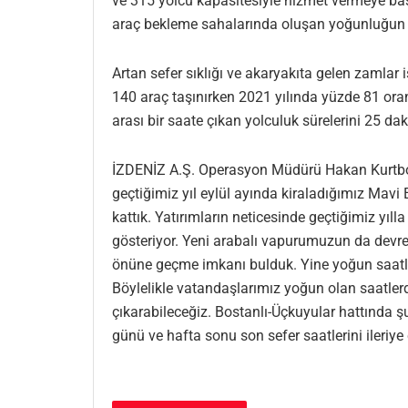
ve 315 yolcu kapasitesiyle hizmet vermeye baş
araç bekleme sahalarında oluşan yoğunluğun 
Artan sefer sıklığı ve akaryakıta gelen zamlar 
140 araç taşınırken 2021 yılında yüzde 81 oran
arası bir saate çıkan yolculuk sürelerini 25 dak
İZDENİZ A.Ş. Operasyon Müdürü Hakan Kurtboğan
geçtiğimiz yıl eylül ayında kiraladığımız Mavi 
kattık. Yatırımların neticesinde geçtiğimiz yı
gösteriyor. Yeni arabalı vapurumuzun da devrey
önüne geçme imkanı bulduk. Yine yoğun saatle
Böylelikle vatandaşlarımız yoğun olan saatlerd
çıkarabileceğiz. Bostanlı-Üçkuyular hattında ş
günü ve hafta sonu son sefer saatlerini ileriye