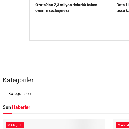
Özata’dan 2,3 milyon dolarlık bakım-
Data Hi
onarım sözleşmesi
üssü k
Kategoriler
Son
Haberler
MANŞET
MANŞ