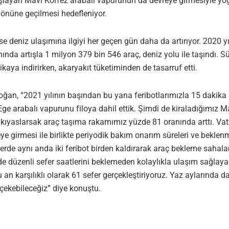
layan Mavi Körfez arabalı vapurunun da devreye girmesiyle yoğu
önüne geçilmesi hedefleniyor.
ise deniz ulaşımına ilgiyi her geçen gün daha da artırıyor. 2020 
ında artışla 1 milyon 379 bin 546 araç, deniz yolu ile taşındı. S
ikaya indirirken, akaryakıt tüketiminden de tasarruf etti.
, “2021 yılının başından bu yana feribotlarımızla 15 dakika sef
Ege arabalı vapurunu filoya dahil ettik. Şimdi de kiraladığımız 
lla kıyaslarsak araç taşıma rakamımız yüzde 81 oranında arttı. V
e girmesi ile birlikte periyodik bakım onarım süreleri ve beklenm
rde aynı anda iki feribot birden kaldırarak araç bekleme sahal
e düzenli sefer saatlerini beklemeden kolaylıkla ulaşım sağlayac
u an karşılıklı olarak 61 sefer gerçekleştiriyoruz. Yaz aylarında
 çekebileceğiz” diye konuştu.