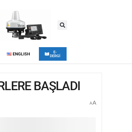
E-
ENGLISH
DERGİ
ERLERE BAŞLADI
A
A