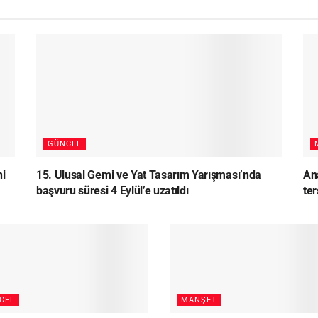
GÜNCEL
ni
15. Ulusal Gemi ve Yat Tasarım Yarışması’nda
Ana
başvuru süresi 4 Eylül’e uzatıldı
te
CEL
MANŞET