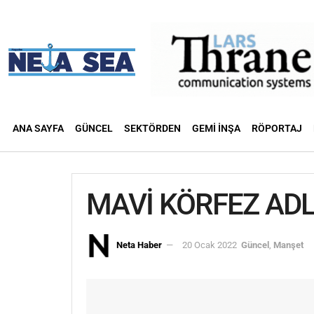
ANA SAYFA
GÜNCEL
SEKTÖRDEN
GEMI İNŞA
RÖPORTAJ
MAVİ KÖRFEZ ADL
Neta Haber
20 Ocak 2022
Güncel
,
Manşet