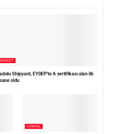
MANŞET
dolu Shipyard, EYDEP’te A sertifikası alan ilk
rsane oldu
GÜNCEL