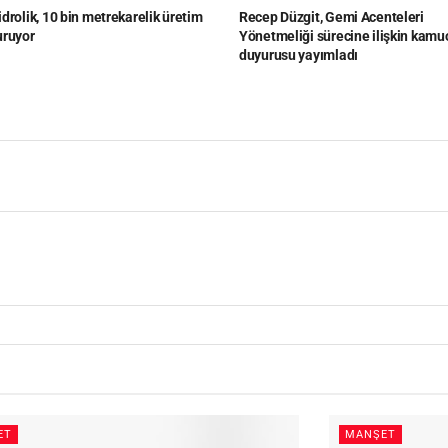
drolik, 10 bin metrekarelik üretim
Recep Düzgit, Gemi Acenteleri
uruyor
Yönetmeliği sürecine ilişkin kamu
duyurusu yayımladı
ET
MANŞET