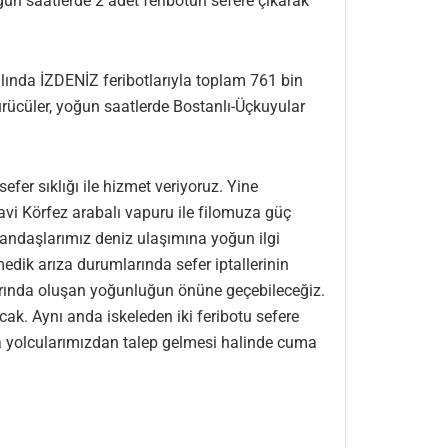
n saatlerde 2 adet feribotun sefere çıkarak
yılında İZDENİZ feribotlarıyla toplam 761 bin
ürücüler, yoğun saatlerde Bostanlı-Üçkuyular
er sıklığı ile hizmet veriyoruz. Yine
Mavi Körfez arabalı vapuru ile filomuza güç
atandaşlarımız deniz ulaşımına yoğun ilgi
edik arıza durumlarında sefer iptallerinin
arında oluşan yoğunluğun önüne geçebileceğiz.
ak. Aynı anda iskeleden iki feribotu sefere
 da yolcularımızdan talep gelmesi halinde cuma