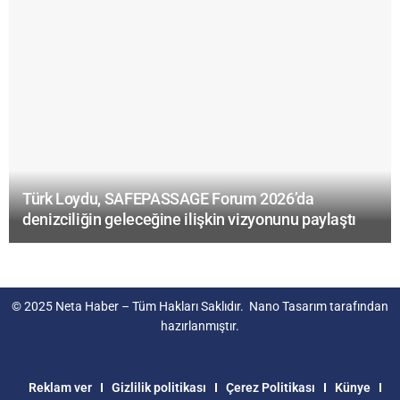
Türk Loydu, SAFEPASSAGE Forum 2026’da
denizciliğin geleceğine ilişkin vizyonunu paylaştı
© 2025
Neta Haber
– Tüm Hakları Saklıdır.
Nano Tasarım
tarafından
hazırlanmıştır.
Reklam ver
Gizlilik politikası
Çerez Politikası
Künye