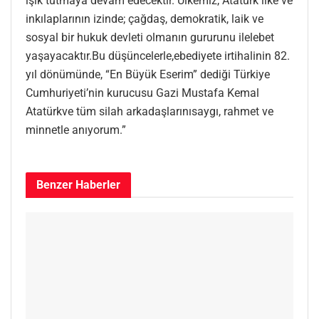
ışık tutmaya devam edecektir. Ülkemiz, Atatürk ilke ve
inkılaplarının izinde; çağdaş, demokratik, laik ve
sosyal bir hukuk devleti olmanın gururunu ilelebet
yaşayacaktır.Bu düşüncelerle,ebediyete irtihalinin 82.
yıl dönümünde, “En Büyük Eserim” dediği Türkiye
Cumhuriyeti’nin kurucusu Gazi Mustafa Kemal
Atatürkve tüm silah arkadaşlarınısaygı, rahmet ve
minnetle anıyorum.”
Benzer
Haberler