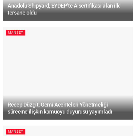
Anadolu Shipyard, EYDEP’te A sertifikası alan ilk
tersane oldu
MANŞET
Recep Düzgit, Gemi Acenteleri Yönetmeliği
sürecine ilişkin kamuoyu duyurusu yayımladı
MANŞET