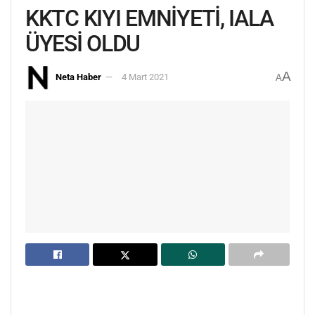
KKTC KIYI EMNİYETİ, IALA
ÜYESİ OLDU
A
Neta Haber
4 Mart 2021
A