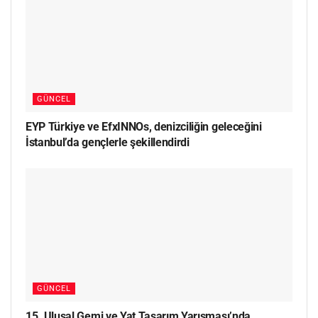
GÜNCEL
EYP Türkiye ve EfxINNOs, denizciliğin geleceğini
İstanbul’da gençlerle şekillendirdi
GÜNCEL
15. Ulusal Gemi ve Yat Tasarım Yarışması’nda