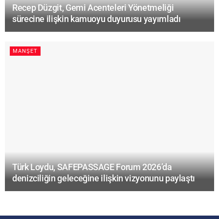
Recep Düzgit, Gemi Acenteleri Yönetmeliği
sürecine ilişkin kamuoyu duyurusu yayımladı
MANŞET
Türk Loydu, SAFEPASSAGE Forum 2026’da
denizciliğin geleceğine ilişkin vizyonunu paylaştı