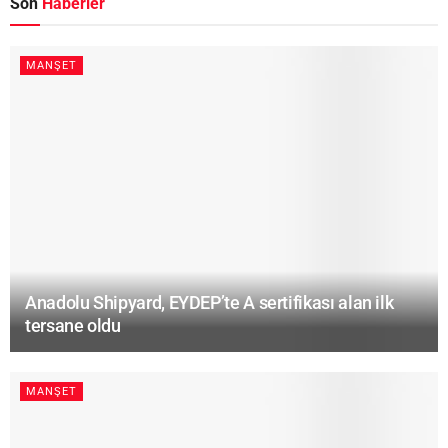
Son
Haberler
MANŞET
Anadolu Shipyard, EYDEP’te A sertifikası alan ilk
tersane oldu
MANŞET