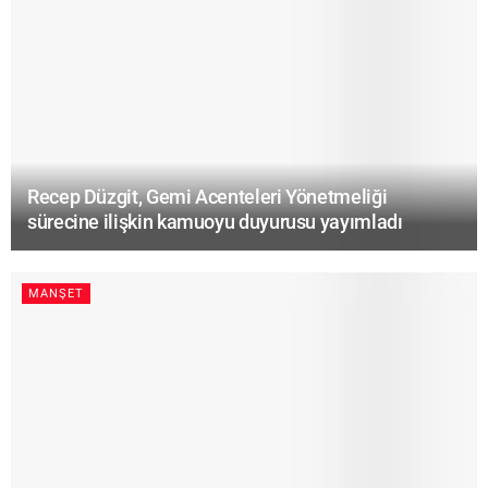
Recep Düzgit, Gemi Acenteleri Yönetmeliği
sürecine ilişkin kamuoyu duyurusu yayımladı
MANŞET