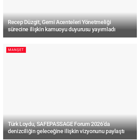
Recep Düzgit, Gemi Acenteleri Yönetmeliği
sürecine ilişkin kamuoyu duyurusu yayımladı
MANŞET
Türk Loydu, SAFEPASSAGE Forum 2026’da
denizciliğin geleceğine ilişkin vizyonunu paylaştı