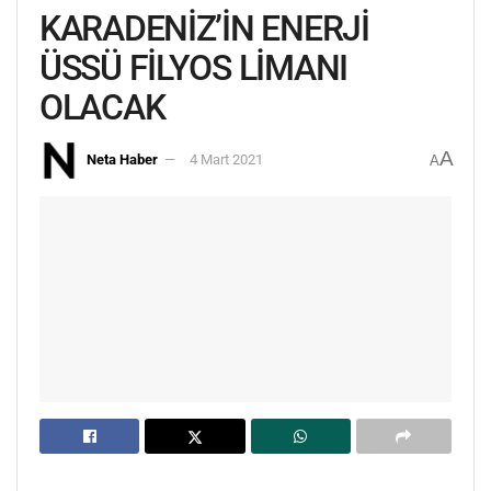
KARADENİZ’İN ENERJİ
ÜSSÜ FİLYOS LİMANI
OLACAK
A
Neta Haber
4 Mart 2021
A