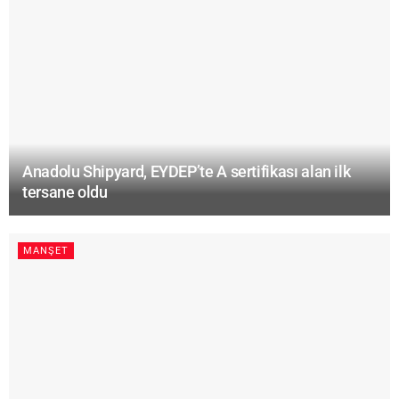
Anadolu Shipyard, EYDEP’te A sertifikası alan ilk
tersane oldu
MANŞET