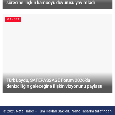
sürecine ilişkin kamuoyu duyurusu yayımladı
MANŞET
Türk Loydu, SAFEPASSAGE Forum 2026’da
denizciliğin geleceğine ilişkin vizyonunu paylaştı
© 2025
Neta Haber
– Tüm Hakları Saklıdır.
Nano Tasarım
tarafından