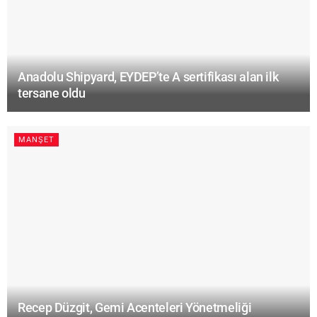
Anadolu Shipyard, EYDEP’te A sertifikası alan ilk
tersane oldu
MANŞET
Recep Düzgit, Gemi Acenteleri Yönetmeliği