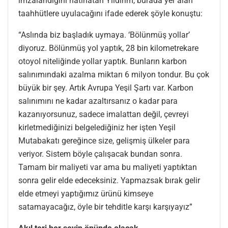
imzalandığını hatırlatan Yıldırım, burada yer alan
taahhütlere uyulacağını ifade ederek şöyle konuştu:
“Aslında biz başladık uymaya. ‘Bölünmüş yollar’
diyoruz. Bölünmüş yol yaptık, 28 bin kilometrekare
otoyol niteliğinde yollar yaptık. Bunların karbon
salınımındaki azalma miktarı 6 milyon tondur. Bu çok
büyük bir şey. Artık Avrupa Yeşil Şartı var. Karbon
salınımını ne kadar azaltırsanız o kadar para
kazanıyorsunuz, sadece imalattan değil, çevreyi
kirletmediğinizi belgelediğiniz her işten Yeşil
Mutabakatı gereğince size, gelişmiş ülkeler para
veriyor. Sistem böyle çalışacak bundan sonra.
Tamam bir maliyeti var ama bu maliyeti yaptıktan
sonra gelir elde edeceksiniz. Yapmazsak bırak gelir
elde etmeyi yaptığımız ürünü kimseye
satamayacağız, öyle bir tehditle karşı karşıyayız”