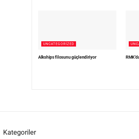
UNCATEGORIZED
UNC
Alkships filosunu güçlendiriyor
RMK’da
Kategoriler