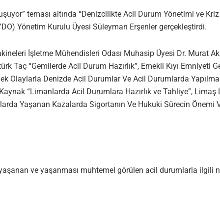
uyor” teması altında “Denizcilikte Acil Durum Yönetimi ve Kriz 
O) Yönetim Kurulu Üyesi Süleyman Erşenler gerçekleştirdi.
leri İşletme Mühendisleri Odası Muhasip Üyesi Dr. Murat Akpı
türk Taç “Gemilerde Acil Durum Hazırlık”, Emekli Kıyı Emniyeti
k Olaylarla Denizde Acil Durumlar Ve Acil Durumlarda Yapılmas
Kaynak “Limanlarda Acil Durumlara Hazırlık ve Tahliye”, Limaş L
nlarda Yaşanan Kazalarda Sigortanın Ve Hukuki Sürecin Önemi Ve 
şanan ve yaşanması muhtemel görülen acil durumlarla ilgili ne tip 