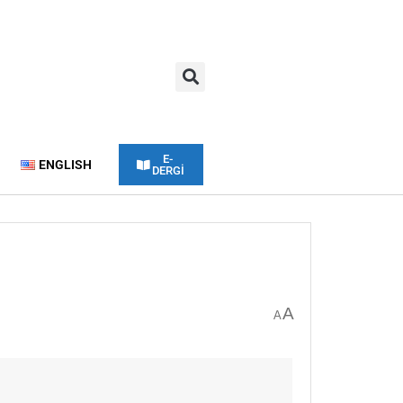
E-
ENGLISH
DERGİ
A
A