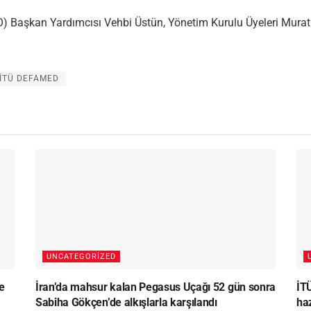
aşkan Yardımcısı Vehbi Üstün, Yönetim Kurulu Üyeleri Murat 
İTÜ DEFAMED
UNCATEGORIZED
e
İran’da mahsur kalan Pegasus Uçağı 52 gün sonra
İT
Sabiha Gökçen’de alkışlarla karşılandı
haz