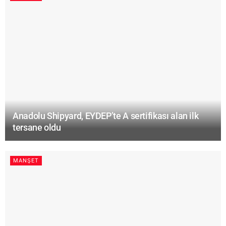
Anadolu Shipyard, EYDEP’te A sertifikası alan ilk
tersane oldu
MANŞET