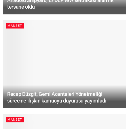
Anadolu Shipyard, EYDEP’te A sertifikası alan ilk
tersane oldu
MANŞET
Recep Düzgit, Gemi Acenteleri Yönetmeliği
sürecine ilişkin kamuoyu duyurusu yayımladı
MANŞET