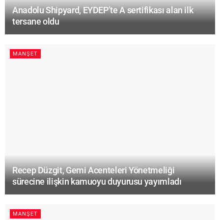
Anadolu Shipyard, EYDEP’te A sertifikası alan ilk
tersane oldu
MANŞET
Recep Düzgit, Gemi Acenteleri Yönetmeliği
sürecine ilişkin kamuoyu duyurusu yayımladı
MANŞET