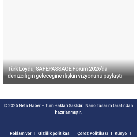
Türk Loydu, SAFEPASSAGE Forum 2026’da
denizciliğin geleceğine ilişkin vizyonunu paylaştı
© 2025
Neta Haber
– Tüm Hakları Saklıdır.
Nano Tasarım
tarafından
hazırlanmıştır.
Reklam ver
Gizlilik politikası
Çerez Politikası
Künye