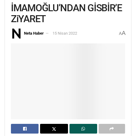
İMAMOĞLU’NDAN GİSBİR’E
ZiYARET
A
Neta Haber
15 Nisan 2022
A