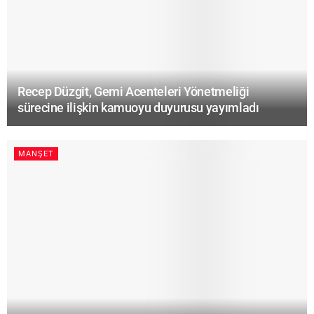
Recep Düzgit, Gemi Acenteleri Yönetmeliği
sürecine ilişkin kamuoyu duyurusu yayımladı
MANŞET