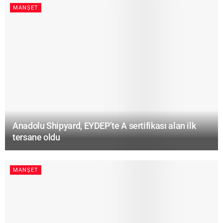
MANŞET
Anadolu Shipyard, EYDEP’te A sertifikası alan ilk
tersane oldu
MANŞET