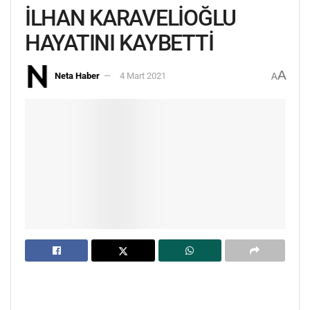
İLHAN KARAVELİOĞLU
HAYATINI KAYBETTİ
A
Neta Haber
4 Mart 2021
A