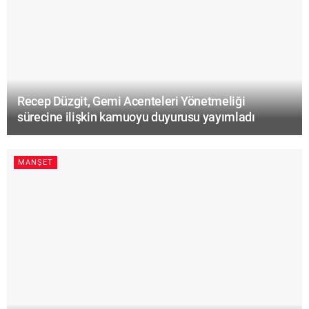
Recep Düzgit, Gemi Acenteleri Yönetmeliği
sürecine ilişkin kamuoyu duyurusu yayımladı
MANŞET