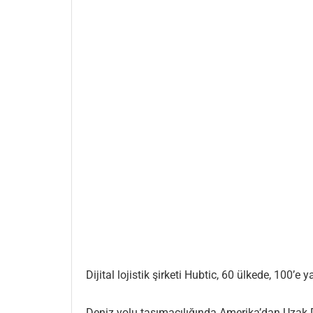
Dijital lojistik şirketi Hubtic, 60 ülkede, 100’e
Deniz yolu taşımacılığında Amerika’dan Uzak D