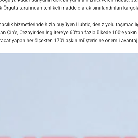
 Örgütü tarafından tehlikeli madde olarak sınıflandırılan kargolar
ımacılık hizmetlerinde hızla büyüyen Hubtic, deniz yolu taşımacılığı
n Çin’e, Cezayir’den İngiltere’ye 60’tan fazla ülkede 100’e yakın
hracat yapan her ölçekten 170’i aşkın müşterisine önemli avantajl