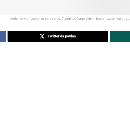
Aerial view of container cargo ship, Container Cargo ship in import export logistic, 
Twitter'da paylaş