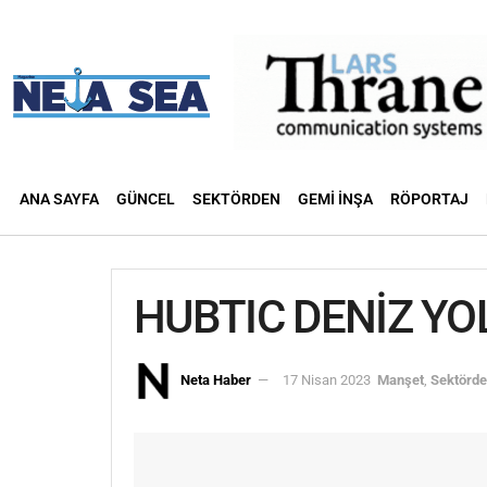
ANA SAYFA
GÜNCEL
SEKTÖRDEN
GEMI İNŞA
RÖPORTAJ
HUBTIC DENİZ YO
Neta Haber
17 Nisan 2023
Manşet
,
Sektörd