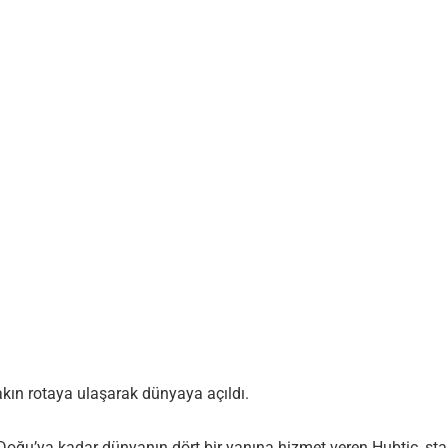
 yakın rotaya ulaşarak dünyaya açıldı.
oğu’ya kadar dünyanın dört bir yanına hizmet veren Hubtic, stand