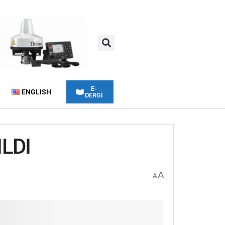
E-
ENGLISH
DERGİ
LDI
A
A