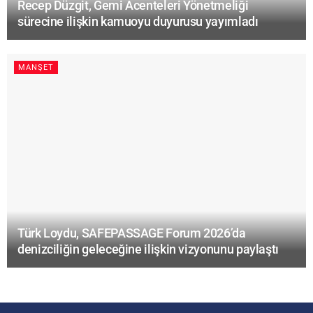
Recep Düzgit, Gemi Acenteleri Yönetmeliği
sürecine ilişkin kamuoyu duyurusu yayımladı
MANŞET
Türk Loydu, SAFEPASSAGE Forum 2026’da
denizciliğin geleceğine ilişkin vizyonunu paylaştı