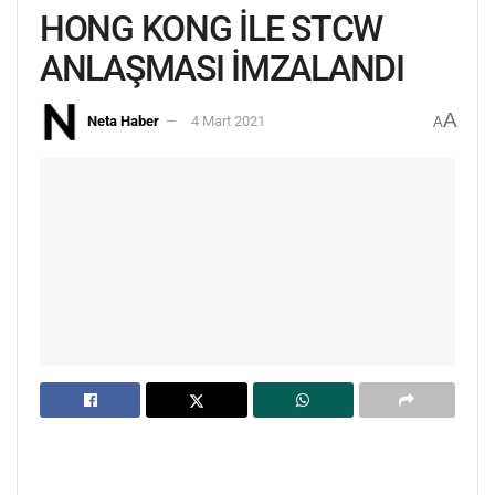
HONG KONG İLE STCW
ANLAŞMASI İMZALANDI
A
Neta Haber
4 Mart 2021
A