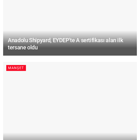
Anadolu Shipyard, EYDEP’te A sertifikası alan ilk
tersane oldu
MANŞET