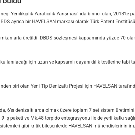
i buldu
eği Yenilikçilik Yaratıcılık Yarışması’nda birinci olan, 2013’te 
 DBDS ayrıca bir HAVELSAN markası olarak Türk Patent Enstitüsüne 
imkanlarla üretildi. DBDS sözleşmesi kapsamında yüzde 70 olara
 kullanılacağı için uzun ve kapsamlı dayanıklılık testlerine tabi
den biri olan Yeni Tip Denizaltı Projesi için HAVELSAN tarafında
da, 6’sı denizaltılarda olmak üzere toplam 7 set sistem üretimi
 iş paketi ve Mk.48 torpido entegrasyonu ile de yerli katkı sağ
 sistemleri gibi kritik bileşenlerde HAVELSAN mühendislerinin im