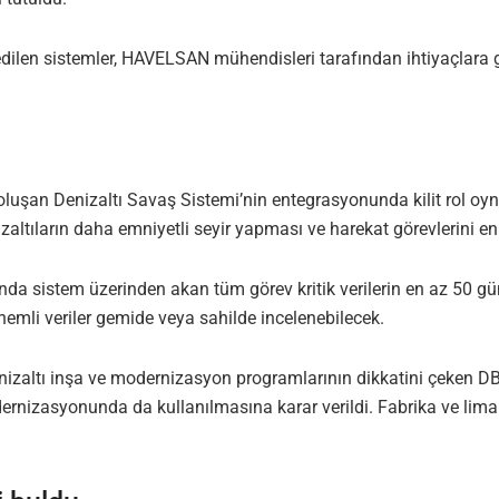
n sistemler, HAVELSAN mühendisleri tarafından ihtiyaçlara göre g
oluşan Denizaltı Savaş Sistemi’nin entegrasyonunda kilit rol oyn
izaltıların daha emniyetli seyir yapması ve harekat görevlerini 
ında sistem üzerinden akan tüm görev kritik verilerin en az 50 
emli veriler gemide veya sahilde incelenebilecek.
enizaltı inşa ve modernizasyon programlarının dikkatini çeken D
dernizasyonunda da kullanılmasına karar verildi. Fabrika ve lim