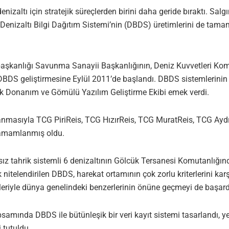
enizaltı için stratejik süreçlerden birini daha geride bıraktı. 
 Denizaltı Bilgi Dağıtım Sistemi’nin (DBDS) üretimlerini de tamam
başkanlığı Savunma Sanayii Başkanlığının, Deniz Kuvvetleri Kom
DBDS geliştirmesine Eylül 2011’de başlandı. DBDS sistemlerinin ge
k Donanım ve Gömülü Yazılım Geliştirme Ekibi emek verdi.
çlanmasıyla TCG PiriReis, TCG HızırReis, TCG MuratReis, TCG Ay
 tamamlanmış oldu.
ız tahrik sistemli 6 denizaltının Gölcük Tersanesi Komutanlığın
k nitelendirilen DBDS, harekat ortamının çok zorlu kriterlerini
etleriyle dünya genelindeki benzerlerinin önüne geçmeyi de başard
psamında DBDS ile bütünleşik bir veri kayıt sistemi tasarlandı, 
 tutuldu.