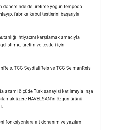
Salgın döneminde de üretime yoğun tempoda
layıp, fabrika kabul testlerini başarıyla
utanlığı ihtiyacını karşılamak amacıyla
liştirme, üretim ve testleri için
dınReis, TCG SeydialiReis ve TCG SelmanReis
da azami ölçüde Türk sanayisi katılımıyla inşa
 karşılamak üzere HAVELSAN’ın özgün ürünü
ı.
yeni fonksiyonlara ait donanım ve yazılım