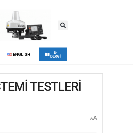
E-
ENGLISH
DERGİ
STEMİ TESTLERİ
A
A