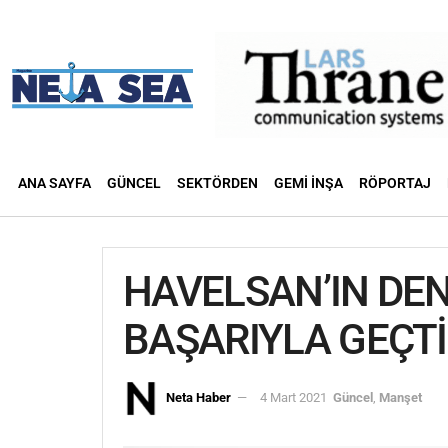
ANA SAYFA
GÜNCEL
SEKTÖRDEN
GEMI İNŞA
RÖPORTAJ
HAVELSAN’IN DENİ
BAŞARIYLA GEÇTİ
Neta Haber
4 Mart 2021
Güncel
,
Manşet