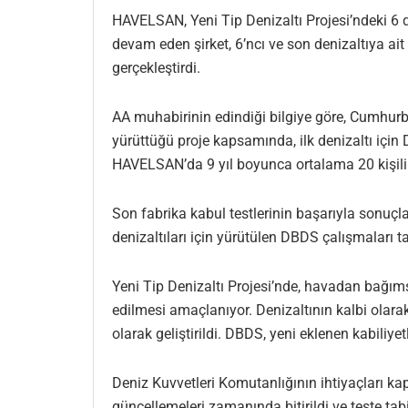
HAVELSAN, Yeni Tip Denizaltı Projesi’ndeki 6 d
devam eden şirket, 6’ncı ve son denizaltıya ait
gerçekleştirdi.
AA muhabirinin edindiği bilgiye göre, Cumhur
yürüttüğü proje kapsamında, ilk denizaltı için 
HAVELSAN’da 9 yıl boyunca ortalama 20 kişili
Son fabrika kabul testlerinin başarıyla sonu
denizaltıları için yürütülen DBDS çalışmaları
Yeni Tip Denizaltı Projesi’nde, havadan bağıms
edilmesi amaçlanıyor. Denizaltının kalbi olara
olarak geliştirildi. DBDS, yeni eklenen kabiliy
Deniz Kuvvetleri Komutanlığının ihtiyaçları ka
güncellemeleri zamanında bitirildi ve teste tabi