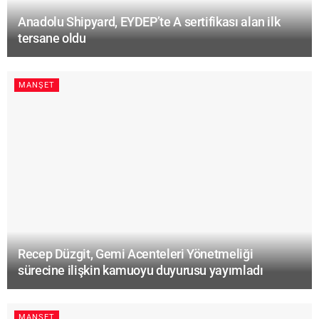
Anadolu Shipyard, EYDEP’te A sertifikası alan ilk
tersane oldu
MANŞET
Recep Düzgit, Gemi Acenteleri Yönetmeliği
sürecine ilişkin kamuoyu duyurusu yayımladı
MANŞET