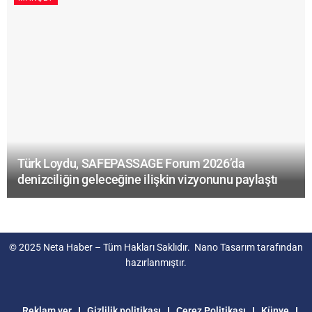
Türk Loydu, SAFEPASSAGE Forum 2026’da
denizciliğin geleceğine ilişkin vizyonunu paylaştı
© 2025
Neta Haber
– Tüm Hakları Saklıdır.
Nano Tasarım
tarafından
hazırlanmıştır.
Reklam ver
Gizlilik politikası
Çerez Politikası
Künye