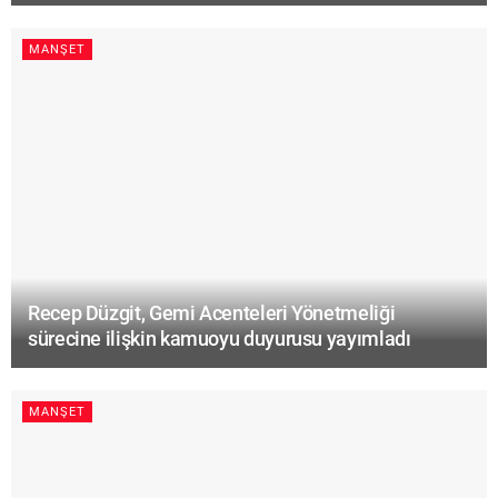
MANŞET
Recep Düzgit, Gemi Acenteleri Yönetmeliği
sürecine ilişkin kamuoyu duyurusu yayımladı
MANŞET