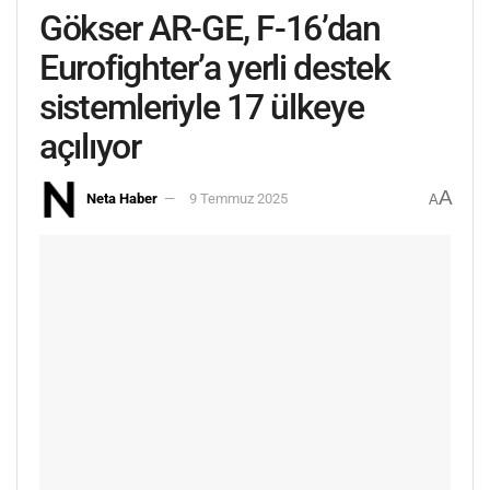
Gökser AR-GE, F-16’dan
Eurofighter’a yerli destek
sistemleriyle 17 ülkeye
açılıyor
A
Neta Haber
9 Temmuz 2025
A