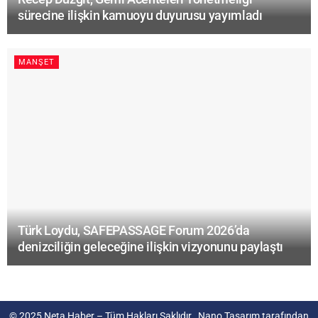
sürecine ilişkin kamuoyu duyurusu yayımladı
MANŞET
Türk Loydu, SAFEPASSAGE Forum 2026’da
denizciliğin geleceğine ilişkin vizyonunu paylaştı
© 2025
Neta Haber
– Tüm Hakları Saklıdır.
Nano Tasarım
tarafından