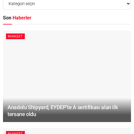
Son
Haberler
MANŞET
Anadolu Shipyard, EYDEP’te A sertifikası alan ilk
tersane oldu
MANŞET