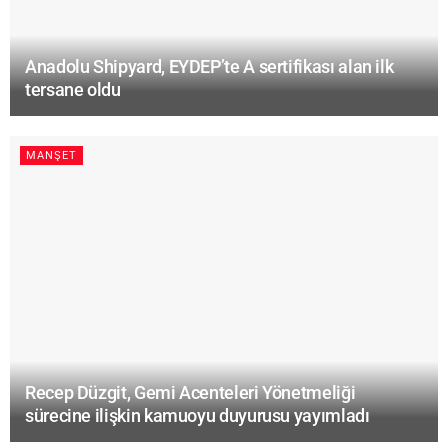
Anadolu Shipyard, EYDEP’te A sertifikası alan ilk
tersane oldu
MANŞET
Recep Düzgit, Gemi Acenteleri Yönetmeliği
sürecine ilişkin kamuoyu duyurusu yayımladı