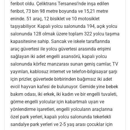
feribot oldu. Çeliktrans Tersanesi’nde inşa edilen
feribot, 73 bin 98 metre boyunda ve 15,21 metre
eninde. 51 araç, 12 bisiklet ve 10 motosiklet
taşıyabiliyor. Kapalı yolcu salonunda 194, açık yolcu
salonunda 128 olmak üzere toplam 322 yolcu taşıma
kapasitesine sahip. Sancak ve iskele taraflarında
araç güvertesi ile yolcu güvertesi arasında erişimi
sağlayan iki adet engelli asansörü, kapalı yolcu
salonunda körfez manzarası sunan geniş camlar, TV
yayınları, kablosuz internet ve telefon-bilgisayar şarjı
için prizler, güvertede birbirinden bağımsız iki adet
evcil hayvan kafesi de bulunuyor. Gemide yine bebek
bakım odası, iki erkek, iki kadın ve bir engelli tuvaleti,
görme engelli yolcular için kabartmalı uyarı ve
yönlendirme işaretleri, engelli yolcuların araçlarına
özel park yerleri, kapalı yolcu salonunda tekerlekli
sandalye park yerleri ve 2-5 yaş arası çocuklar için