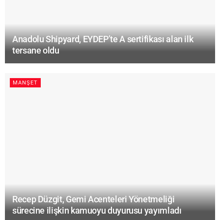
Anadolu Shipyard, EYDEP’te A sertifikası alan ilk
tersane oldu
MANŞET
Recep Düzgit, Gemi Acenteleri Yönetmeliği
sürecine ilişkin kamuoyu duyurusu yayımladı