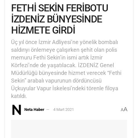
FETHİ SEKİN FERİBOTU
İZDENİZ BÜNYESİNDE
HİZMETE GİRDİ
Üç yıl önce İzmir Adliyesi’ne yönelik bombalı
saldırıyı önlemeye çalışırken şehit olan polis
memuru Fethi Sekin’in ismi artık İzmir
Körfezi’nde de yaşatılacak. İZDENİZ Genel
Müdürlüğü bünyesinde hizmet verecek “Fethi
Sekin” arabalı vapurunun dördüncüsü
Üçkuyular Vapur İskelesi’ndeki törenle filoya
katıldı.
A
Neta Haber
4 Mart 2021
A