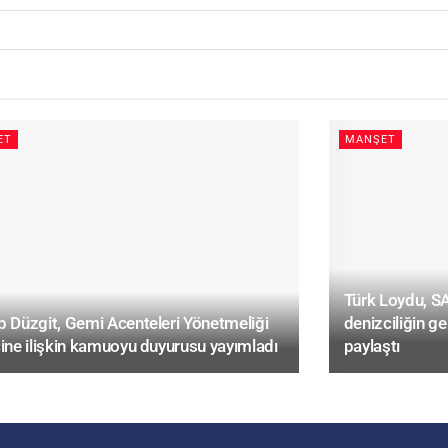
ET
MANŞET
Türk Loydu, 
 Düzgit, Gemi Acenteleri Yönetmeliği
denizciliğin ge
ine ilişkin kamuoyu duyurusu yayımladı
paylaştı