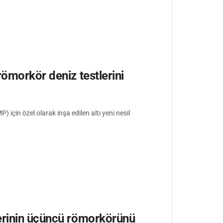
römorkör deniz testlerini
çin özel olarak inşa edilen altı yeni nesil
erinin üçüncü römorkörünü