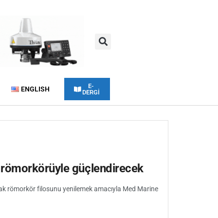
E-
ENGLISH
DERGİ
 römorkörüyle güçlendirecek
acak römorkör filosunu yenilemek amacıyla Med Marine