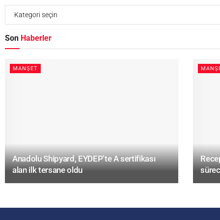
Son
Haberler
MANŞET
MANŞ
Anadolu Shipyard, EYDEP’te A sertifikası
Recep
alan ilk tersane oldu
sürec